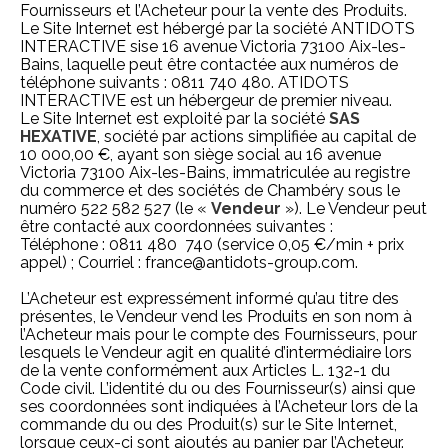
Fournisseurs et l’Acheteur pour la vente des Produits.
Le Site Internet est hébergé par la société ANTIDOTS
INTERACTIVE sise 16 avenue Victoria 73100 Aix-les-
Bains, laquelle peut être contactée aux numéros de
téléphone suivants : 0811 740 480. ATIDOTS
INTERACTIVE est un hébergeur de premier niveau.
Le Site Internet est exploité par la société
SAS
HEXATIVE
, société par actions simplifiée au capital de
10 000,00 €, ayant son siège social au 16 avenue
Victoria 73100 Aix-les-Bains, immatriculée au registre
du commerce et des sociétés de Chambéry sous le
numéro 522 582 527 (le «
Vendeur
»). Le Vendeur peut
être contacté aux coordonnées suivantes :
Téléphone : 0811 480 740 (service 0,05 €/min + prix
appel) ; Courriel :
france@antidots-group.com
.
L’Acheteur est expressément informé qu’au titre des
présentes, le Vendeur vend les Produits en son nom à
l’Acheteur mais pour le compte des Fournisseurs, pour
lesquels le Vendeur agit en qualité d’intermédiaire lors
de la vente conformément aux Articles L. 132-1 du
Code civil. L’identité du ou des Fournisseur(s) ainsi que
ses coordonnées sont indiquées à l’Acheteur lors de la
commande du ou des Produit(s) sur le Site Internet,
lorsque ceux-ci sont ajoutés au panier par l’Acheteur.