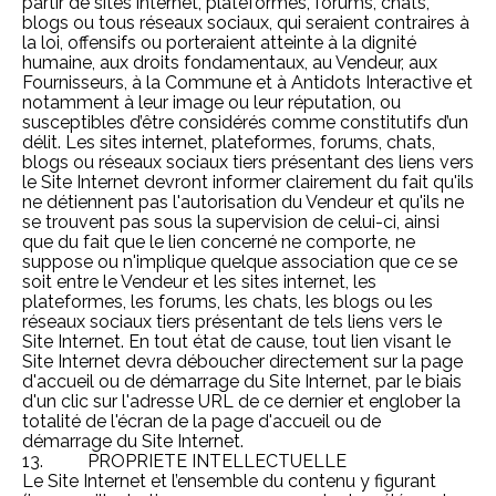
partir de sites internet, plateformes, forums, chats,
blogs ou tous réseaux sociaux, qui seraient contraires à
la loi, offensifs ou porteraient atteinte à la dignité
humaine, aux droits fondamentaux, au Vendeur, aux
Fournisseurs, à la Commune et à Antidots Interactive et
notamment à leur image ou leur réputation, ou
susceptibles d’être considérés comme constitutifs d’un
délit. Les sites internet, plateformes, forums, chats,
blogs ou réseaux sociaux tiers présentant des liens vers
le Site Internet devront informer clairement du fait qu'ils
ne détiennent pas l'autorisation du Vendeur et qu'ils ne
se trouvent pas sous la supervision de celui-ci, ainsi
que du fait que le lien concerné ne comporte, ne
suppose ou n'implique quelque association que ce se
soit entre le Vendeur et les sites internet, les
plateformes, les forums, les chats, les blogs ou les
réseaux sociaux tiers présentant de tels liens vers le
Site Internet. En tout état de cause, tout lien visant le
Site Internet devra déboucher directement sur la page
d'accueil ou de démarrage du Site Internet, par le biais
d'un clic sur l'adresse URL de ce dernier et englober la
totalité de l'écran de la page d'accueil ou de
démarrage du Site Internet.
13. PROPRIETE INTELLECTUELLE
Le Site Internet et l’ensemble du contenu y figurant