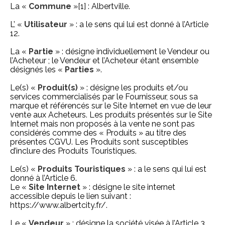
La «
Commune
»
[1]
: Albertville.
L’ «
Utilisateur
» : a le sens qui lui est donné à l’Article
12.
La «
Partie
» : désigne individuellement le Vendeur ou
l’Acheteur ; le Vendeur et l’Acheteur étant ensemble
désignés les «
Parties
».
Le(s) «
Produit(s)
» : désigne les produits et/ou
services commercialisés par le Fournisseur, sous sa
marque et référencés sur le Site Internet en vue de leur
vente aux Acheteurs. Les produits présentés sur le Site
Internet mais non proposés à la vente ne sont pas
considérés comme des « Produits » au titre des
présentes CGVU. Les Produits sont susceptibles
d’inclure des Produits Touristiques.
Le(s) «
Produits Touristiques
» : a le sens qui lui est
donné à l’Article 6.
Le «
Site
Internet
» : désigne le site internet
accessible depuis le lien suivant :
https://www.albertcity.fr/.
Le «
Vendeur
» : désigne la société visée à l’Article 3.