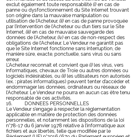
exclut également toute responsabilité
(i)
en cas de
panne ou dysfonctionnement du Site Internet trouvant
son origine dans la mauvaise manipulation ou
utilisation de l’Acheteur,
(ii)
en cas de panne provoquée
par l’intervention de l’Acheteur ou d’un tiers sur le Site
Internet,
(iii)
en cas de mauvaise sauvegarde des
données de l’Acheteur,
(iv)
en cas de non-respect des
obligations de l’Acheteur. Le Vendeur ne garantit pas
que le Site Internet fonctionne sans interruption, de
manière sûre, exacte, ponctuelle, sans virus ou sans
erreur.
L’Acheteur reconnait et convient que
(i)
les virus, vers
informatiques, chevaux de Troie ou autres données ou
logiciels indésirables, ou
(ii)
les utilisateurs non autorisés
(ex. : pirates informatiques) peuvent tenter d’accéder et
endommager les données, ordinateurs ou réseaux de
l’Acheteur. Le Vendeur ne pourra en aucun cas être tenu
responsable de ces activités.
16. DONNEES PERSONNELLES
Le Vendeur s’engage à respecter la réglementation
applicable en matière de protection des données
personnelles, et notamment les dispositions de la loi
n°78-17 du 6 janvier 1978 relative à l’informatique aux
fichiers et aux libertés, telle que modifiée par le
Règlement (UE) n°2016/679 du Parlement européen et