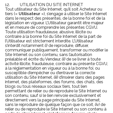
12. UTILISATION DU SITE INTERNET
Tout utilisateur du Site Internet, qu’il soit Acheteur ou
tiers («
Utilisateur
»), s’engage à utiliser le Site Internet
dans le respect des présentes, de la bonne foi et de la
législation en vigueur. L’Utilisateur garantit être majeur
et en mesure de comprendre les présentes CGVU.
Toute utilisation frauduleuse, abusive, illicite ou
contraire à la bonne foi du Site Internet de la part de
l’Utilisateur est strictement interdite. L’Utilisateur
s’interdit notamment
(i)
de reproduire, diffuser,
communiquer publiquement, transformer ou modifier le
Site Internet ou son contenu, sans l’autorisation
préalable et écrite du Vendeur,
(ii)
de se livrer à toute
activité illicite, frauduleuse, contraire au présente CGVU,
à la réglementation en vigueur ou à la bonne foi, ou
susceptible d’empêcher ou d’entraver la correcte
utilisation du Site Internet,
(iii)
d’insérer dans des pages
internet, des plateformes, des forums, des chats, des
blogs ou tous réseaux sociaux tiers, tout lien
permettant de relier ou de reproduire le Site Internet ou
son contenu, sauf si le lien renvoie exclusivement et
directement vers la page principale du Site Internet,
sans le reproduire de quelque façon que ce soit,
(iv)
de
relier ou de reproduire le Site Internet ou son contenu à