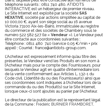
Bains, laquelle peut être contactée aux numéros de
téléphone suivants : 0811 740 480. ATIDOTS
INTERACTIVE est un hébergeur de premier niveau.
Le Site Internet est exploité par la société
SAS
HEXATIVE
, société par actions simplifiée au capital de
10 000,00 €, ayant son siège social au 16 avenue
Victoria 73100 Aix-les-Bains, immatriculée au registre
du commerce et des sociétés de Chambéry sous le
numéro 522 582 527 (le «
Vendeur
»). Le Vendeur peut
être contacté aux coordonnées suivantes :
Téléphone : 0811 480 740 (service 0,05 €/min + prix
appel) ; Courriel :
france@antidots-group.com
.
L’Acheteur est expressément informé qu’au titre des
présentes, le Vendeur vend les Produits en son nom à
l’Acheteur mais pour le compte des Fournisseurs, pour
lesquels le Vendeur agit en qualité d’intermédiaire lors
de la vente conformément aux Articles L. 132-1 du
Code civil. L’identité du ou des Fournisseur(s) ainsi que
ses coordonnées sont indiquées à l’Acheteur lors de la
commande du ou des Produit(s) sur le Site Internet,
lorsque ceux-ci sont ajoutés au panier par l’Acheteur.
Le directeur de la publication est le représentant légal
de la Commune :
Frédéric BURNIER FRAMBORET
.