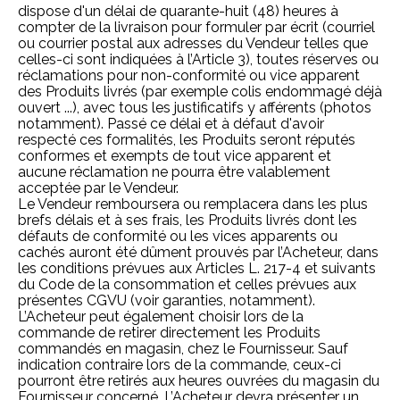
dispose d'un délai de quarante-huit (48) heures à
compter de la livraison pour formuler par écrit (courriel
ou courrier postal aux adresses du Vendeur telles que
celles-ci sont indiquées à l’Article 3), toutes réserves ou
réclamations pour non-conformité ou vice apparent
des Produits livrés (par exemple colis endommagé déjà
ouvert ...), avec tous les justificatifs y afférents (photos
notamment). Passé ce délai et à défaut d'avoir
respecté ces formalités, les Produits seront réputés
conformes et exempts de tout vice apparent et
aucune réclamation ne pourra être valablement
acceptée par le Vendeur.
Le Vendeur remboursera ou remplacera dans les plus
brefs délais et à ses frais, les Produits livrés dont les
défauts de conformité ou les vices apparents ou
cachés auront été dûment prouvés par l’Acheteur, dans
les conditions prévues aux Articles
L. 217-4 et suivants
du Code de la consommation
et celles prévues aux
présentes CGVU (voir garanties, notamment).
L’Acheteur peut également choisir lors de la
commande de retirer directement les Produits
commandés en magasin, chez le Fournisseur. Sauf
indication contraire lors de la commande, ceux-ci
pourront être retirés aux heures ouvrées du magasin du
Fournisseur concerné. L’Acheteur devra présenter un