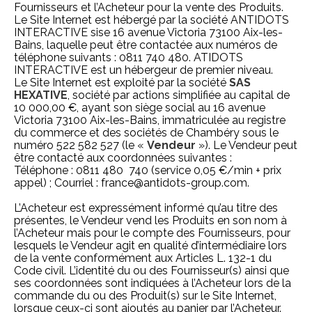
Fournisseurs et l’Acheteur pour la vente des Produits.
Le Site Internet est hébergé par la société ANTIDOTS
INTERACTIVE sise 16 avenue Victoria 73100 Aix-les-
Bains, laquelle peut être contactée aux numéros de
téléphone suivants : 0811 740 480. ATIDOTS
INTERACTIVE est un hébergeur de premier niveau.
Le Site Internet est exploité par la société
SAS
HEXATIVE
, société par actions simplifiée au capital de
10 000,00 €, ayant son siège social au 16 avenue
Victoria 73100 Aix-les-Bains, immatriculée au registre
du commerce et des sociétés de Chambéry sous le
numéro 522 582 527 (le «
Vendeur
»). Le Vendeur peut
être contacté aux coordonnées suivantes :
Téléphone : 0811 480 740 (service 0,05 €/min + prix
appel) ; Courriel :
france@antidots-group.com
.
L’Acheteur est expressément informé qu’au titre des
présentes, le Vendeur vend les Produits en son nom à
l’Acheteur mais pour le compte des Fournisseurs, pour
lesquels le Vendeur agit en qualité d’intermédiaire lors
de la vente conformément aux Articles L. 132-1 du
Code civil. L’identité du ou des Fournisseur(s) ainsi que
ses coordonnées sont indiquées à l’Acheteur lors de la
commande du ou des Produit(s) sur le Site Internet,
lorsque ceux-ci sont ajoutés au panier par l’Acheteur.